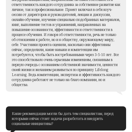
ответственность каждого сотрудника за собственное развитие как
личное, так и профессиональное. Проект включал в себя коуч-
сессии от директоров и руководителей, лекции и дискуссии,
онлайн-обучение, изучение специально подобранных материалов,
книг, выполнение тестов и упражнений, направленных на
повышение осознанности, эффективности и ответственности в
процессе обучения. И говоря об ответственности, речь не только
об отношении к работе, но и к обществу, окружающему миру,
себе. Участники проекта оценили, насколько они эффективны
сейчас, определили, какие навыки и компетенции им
потребуются, чтобы быть востребованными через 3-5-10 лет. Все
это способствовало очень серьезным изменениям, связанным в
первую очередь с осознанием собственной значимости, ценности
своей жизни и желанием развиваться по принципу Lifelong
Learning. Ведь компетенции, экспертиза и эффективность каждого
сотрудника работают не только на благо компании, но и
общества.
Какие рекомендации могли бы дать тем специалистам, перед
которыми сейчас стоит задача разработать и внедрить
социальные инициативы?