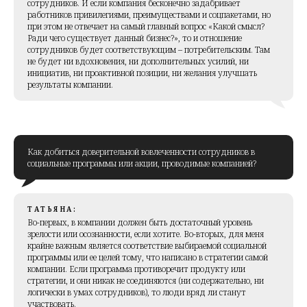
сотрудников. И если компания бесконечно задабривает
работников привилегиями, преимуществами и соцпакетами, но
при этом не отвечает на самый главный вопрос «Какой смысл?
Ради чего существует данный бизнес?», то и отношение
сотрудников будет соответствующим – потребительским. Там
не будет ни вдохновения, ни дополнительных усилий, ни
инициатив, ни проактивной позиции, ни желания улучшать
результаты компании.
Как добиться доверительной вовлеченности сотрудников в
социальные программы или акции, проводимые компанией?
ТАТЬЯНА:
Во-первых, в компании должен быть достаточный уровень
зрелости или осознанности, если хотите. Во-вторых, для меня
крайне важным является соответствие выбираемой социальной
программы или ее целей тому, что написано в стратегии самой
компании. Если программа противоречит продукту или
стратегии, и они никак не соединяются (ни содержательно, ни
логически в умах сотрудников), то люди вряд ли станут
участвовать.