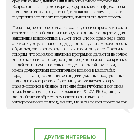
средний бизнес уделяют внимание социальным программам.
Вопрос лишь, как я уже говорила, в формальном и неформальном
подходе, и насколько целостной, с точки зрения совмещения всех
внутренних и внешних инициатив, является эта деятельность.
Признаем, некоторые компании реализуют свои программы ради
соответствия требованиям и международным стандартам, для
заполнения всевозможных ESG-отчетов. Это их право, ведь даже
этим они уже улучшают среду, дают сотрудникам возможность
обучаться, развиваться, оздоравливаться и так далее. Но если мы
говорим, что социально значимые программы делаются не только
для составления отчетов, но и для того, чтобы жизнь конкретных
людей стала лучше не только в отдельно взятой компании, а
имела долгосрочный положительное влияние в масштабах
города, страны, то здесь нужен индивидуальный продуманный
подход и своя стратегия. Здесь мы уже смещаемся в сферу
impact-проектов в бизнесе, и это еще более глубокая и значимая
тема. Если с помощью нашей компании POLZA PRO один, два,
десять бизнесов обретут эту целостность и выстроят
интегрированный подход, значит, мы затеяли этот проект не зря.
ДРУГИЕ ИНТЕРВЬЮ