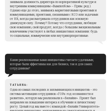
занимала должность директора по корпоративной культуре и
внутренним коммуникациям «ВымпелКом» – Прим. ред.
).
Однако еще до этого, занимаясь маркетинговыми проектами и
коммуникациями, проектами, связанными с КСО или задачами
от HR, всегда рассматривала сотрудников как основную
движущую силу. Почему? Потому что сотрудники, любящие
свою компанию, свой продукт, всегда с большим эмоциональным
вовлечением участвуют в любых инициативах компании: будь
то социальные, коммерческие или внутрикорпоративные.
Какие реализованные вами инициативы считаете удачными,
которые были эффективны как для бизнеса, так и для самих
сотрудникам?
ТАТЬЯНА:
Одна из самых последних и запоминающихся инициатив – это
система мотивации сотрудников «ГОРа: год осознанности и
развития», которую мы реализовали в «Билайне». Проект был
направлен на повышение интереса к обучению и личностному
росту. Целый год мы вместе с командой «Билайн Университета»
внедряли инициативы, направленные на самостоятельность и