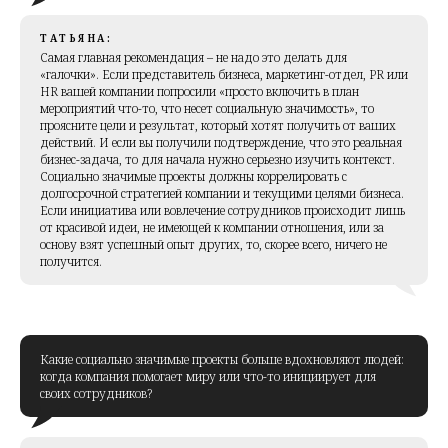
ТАТЬЯНА:
Самая главная рекомендация – не надо это делать для
«галочки». Если представитель бизнеса, маркетинг-отдел, PR или
HR вашей компании попросили «просто включить в план
мероприятий что-то, что несет социальную значимость», то
проясните цели и результат, который хотят получить от ваших
действий. И если вы получили подтверждение, что это реальная
бизнес-задача, то для начала нужно серьезно изучить контекст.
Социально значимые проекты должны коррелировать с
долгосрочной стратегией компании и текущими целями бизнеса.
Если инициатива или вовлечение сотрудников происходит лишь
от красивой идеи, не имеющей к компании отношения, или за
основу взят успешный опыт других, то, скорее всего, ничего не
получится.
Какие социально значимые проекты больше вдохновляют людей:
когда компания помогает миру или что-то инициирует для
своих сотрудников?