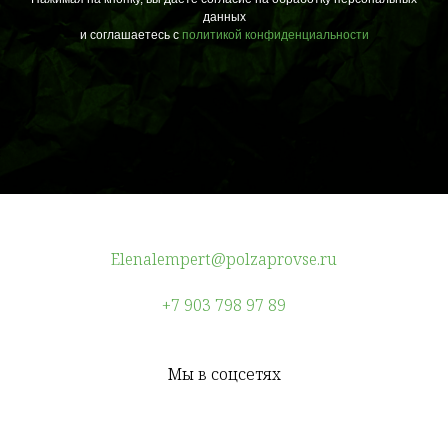
данных
и соглашаетесь c
политикой конфиденциальности
Elenalempert@polzaprovse.ru
+7 903 798 97 89
Мы в соцсетях