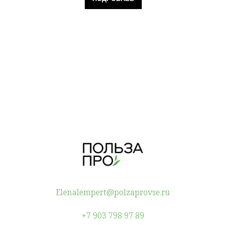
Elenalempert@polzaprovse.ru
+7 903 798 97 89