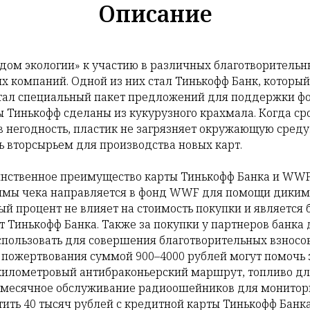
Описание
одом экологии» к участию в различных благотворительн
х компаний. Одной из них стал Тинькофф Банк, которы
отал специальный пакет предложений для поддержки ф
 Тинькофф сделаны из кукурузного крахмала. Когда ср
в негодность, пластик не загрязняет окружающую среду.
ь вторсырьем для производства новых карт.
инственное преимущество карты Тинькофф Банка и WWF.
уммы чека направляется в фонд WWF для помощи диким
ый процент не влияет на стоимость покупки и является
Тинькофф Банка. Также за покупки у партнеров банка
спользовать для совершения благотворительных взносо
 пожертвования суммой 900–4000 рублей могут помочь 
-километровый антибраконьерский маршрут, топливо дл
 месячное обслуживание радиоошейников для монитори
тить 40 тысяч рублей с кредитной карты Тинькофф Банк