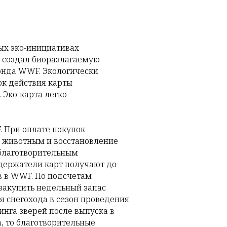
ых эко-инициативах
й создал биоразлагаемую
онда WWF. Экологически
ок действия карты
 Эко-карта легко
 При оплате покупок
 животным и восстановление
 благотворительным
 держатели карт получают до
в в WWF. По подсчетам
закупить недельный запас
я снегохода в сезон проведения
нга зверей после выпуска в
а, то благотворительные