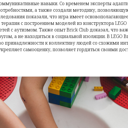
коммуникативные навыки. Со временем эксперты адапт
потребностями, а также создали методику, позволяющу
Исследования показали, что игра имеет основополагающе
я терапия с построением моделей из конструктора LEGO
ей с аутизмом. Также опыт Brick Club доказал, что ва
угом, а не находиться в социальной изоляции. В LEGO B
во принадлежности к коллективу людей со схожими инт
укрепляет самооценку, позволяет гордиться своими до