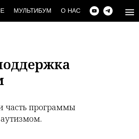
ИЕ
МУЛЬТИБУМ
О НАС
 поддержка
м
 и часть программы
с аутизмом.