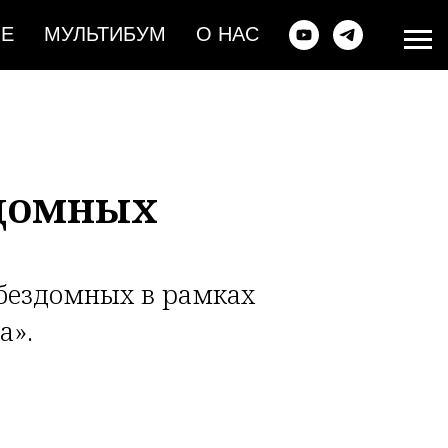
ИЕ
МУЛЬТИБУМ
О НАС
здомных
бездомных в рамках
а».