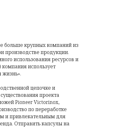
Все больше крупных компаний из
ри производстве продукции.
много использования ресурсов и
а) компания использует
 жизнь».
водственной цепочке и
я существования проекта
жей Pioneer Victorinox,
оизводство по переработке
ым и привлекательным для
ренда. Отправить капсулы на