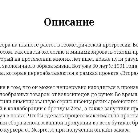
Описание
ора на планете растет в геометрической прогрессии. 
осом, как спасти экологию и минимизировать отходы п
который на протяжении многих лет ищет новые пути разу
кологичного образа жизни. Вот уже 30 лет (с 1991 год
, которые перерабатываются в рамках проекта «Вторая
 в том, что он может непрерывно находиться в произ
нообразных товаров: от велосипедов до ручек. Во врем
стили лимитированную серию швейцарских армейских но
 в коллаборации с брендом Zena, а также запустили пр
ул в новые. Чтобы сделать процесс максимально прост
чки сбора использованной продукции во всех бутиках б
 курьера от Nespresso при получении онлайн-заказа.