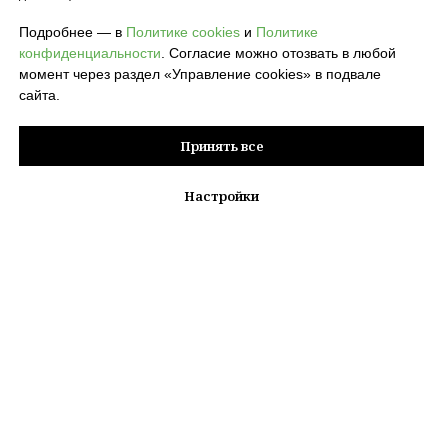
Подробнее — в
Политике cookies
и
Политике
конфиденциальности
. Согласие можно отозвать в любой
момент через раздел «Управление cookies» в подвале
сайта.
ОТПРАВИТЬ
Принять все
Нажимая на кнопку, вы даете согласие на обработку персональных
Настройки
данных
и соглашаетесь c
политикой конфиденциальности