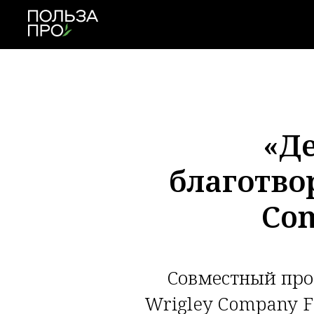
«Де
благотво
Com
Совместный про
Wrigley Company F