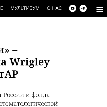
ИЕ
МУЛЬТИБУМ
О НАС
и» –
а Wrigley
СтАР
 России и фонда
 стоматологической