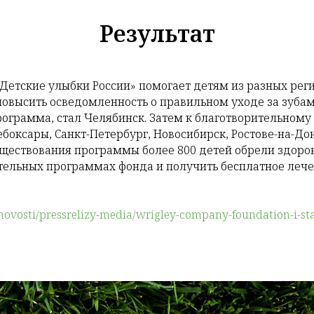
Результат
Детские улыбки России» помогает детям из разных рег
повысить осведомленность о правильном уходе за зуба
ограмма, стал Челябинск. Затем к благотворительному
ебоксары, Санкт-Петербург, Новосибирск, Ростове-на-До
существования программы более 800 детей обрели здоро
ательных программах фонда и получить бесплатное лече
/novosti/pressrelizy-media/wrigley-company-foundation-i-s