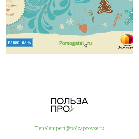
Elenalempert@polzaprovse.ru