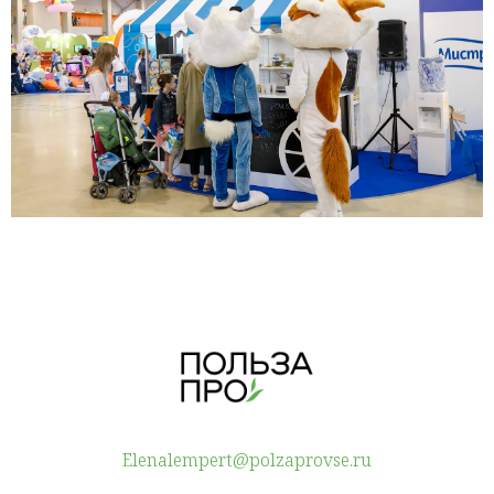
Elenalempert@polzaprovse.ru