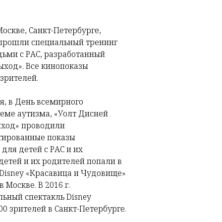
оскве, Санкт-Петербурге,
 прошли специальный тренинг
ьми с РАС, разработанный
ыход». Все кинопоказы
зрителей.
я, в День всемирного
еме аутизма, «Уолт Дисней
ыход» проводили
тированные показы
для детей с РАС и их
0 детей и их родителей попали в
Disney «Красавица и Чудовище»
 Москве. В 2016 г.
ьный спектакль Disney
0 зрителей в Санкт-Петербурге.