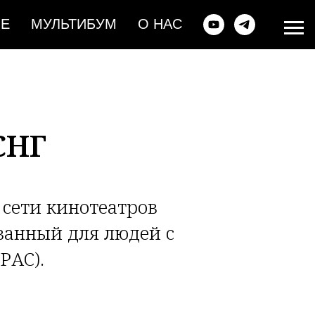
ИЕ
МУЛЬТИБУМ
О НАС
СНГ
сети кинотеатров
ванный для людей с
РАС).