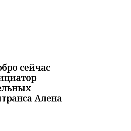
обро сейчас
ициатор
ельных
птранса Алена