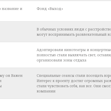
о название и
Фонд «Выход»
В обычных условиях люди с расстройств
могут воспринимать развлекательный к
Адоптировали кинотеатры и концертные 
полностью стали выключать свет, оставл
организовали зоны отдыха
ему он Важен
Специальные сеансы стали посещать взр
и
Интерес к проекту достиг огромных ра
ы
стали чувствовать себя, как все. Они см
компании