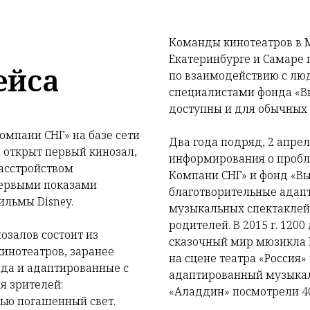
Команды кинотеатров в М
Екатеринбурге и Самаре
ейса
по взаимодействию с люд
специалистами фонда «В
доступны и для обычных 
мпани СНГ» на базе сети
Два года подряд, 2 апрел
 открыт первый кинозал,
информирования о пробл
асстройством
Компани СНГ» и фонд «В
 Первыми показами
благотворительные адап
ильмы Disney.
музыкальных спектаклей 
родителей. В 2015 г. 120
озалов состоит из
сказочный мир мюзикла 
инотеатров, заранее
на сцене театра «Россия» в
да и адаптированные с
адаптированный музыкал
я зрителей:
«Аладдин» посмотрели 40
ью погашенный свет.