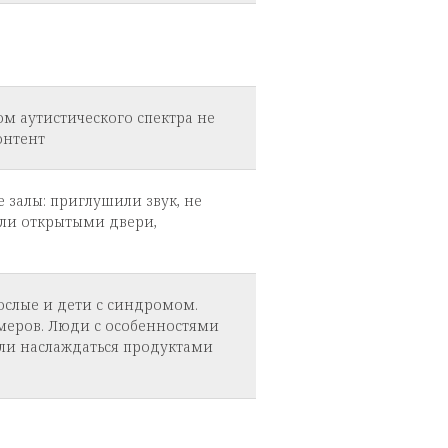
ом аутистического спектра не
онтент
залы: приглушили звук, не
яли открытыми двери,
ослые и дети с синдромом.
змеров. Люди с особенностями
огли наслаждаться продуктами