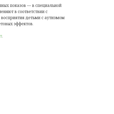
нных показов — в специальной
еняют в соответствии с
 восприятия детьми с аутизмом
етовых эффектов.
т
.