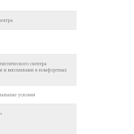
пектра
тистического спектра
ми и мюзиклами в комфортных
иальные условия
»