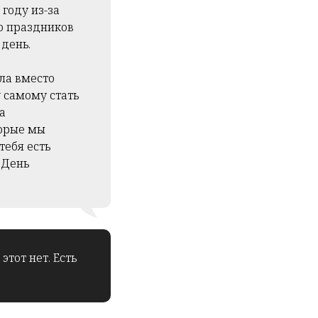
году из-за
до праздников
 день.
ла вместо
 самому стать
а
торые мы
тебя есть
 День
тот нет. Есть