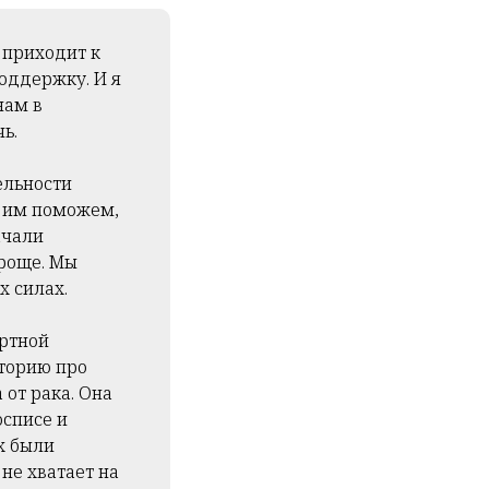
о приходит к
оддержку. И я
нам в
ь.
ельности
— им поможем,
ачали
проще. Мы
их силах.
ортной
сторию про
 от рака. Она
осписе и
х были
не хватает на