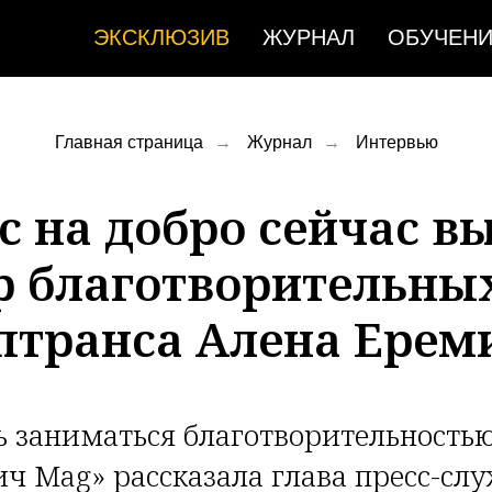
ЭКСКЛЮЗИВ
ЖУРНАЛ
ОБУЧЕН
Главная страница
→
Журнал
→
Интервью
с на добро сейчас в
 благотворительны
птранса Алена Ерем
ть заниматься благотворительностью
ич Mag» рассказала глава пресс-сл