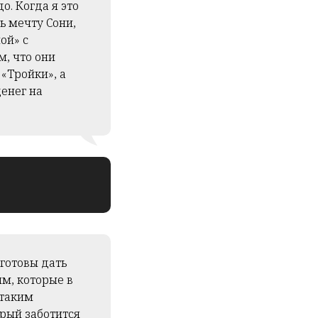
о. Когда я это
ь мечту Сони,
ой» с
, что они
 «Тройки», а
денег на
готовы дать
м, которые в
 таким
рый заботится