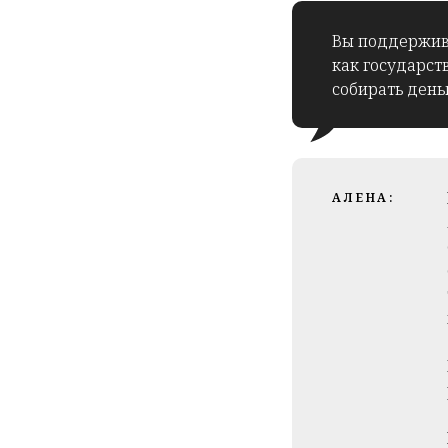
Вы поддержива
как государст
собирать день
АЛЕНА: