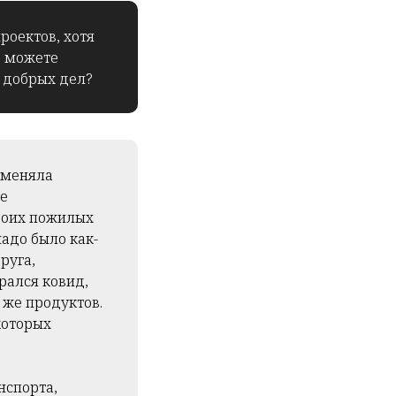
роектов, хотя
е можете
 добрых дел?
поменяла
ые
своих пожилых
надо было как-
руга,
рался ковид,
 же продуктов.
которых
нспорта,