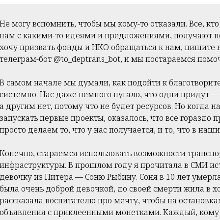
Не могу вспомнить, чтобы мы кому-то отказали. Все, кт
нам с какими-то идеями и предложениями, получают п
хочу призвать фонды и НКО обращаться к нам, пишите 
телеграм-бот @to_deptrans_bot, и мы постараемся помоч
В самом начале мы думали, как подойти к благотворит
системно. Нас даже немного пугало, что одни придут 
а другим нет, потому что не будет ресурсов. Но когда н
запускать первые проекты, оказалось, что все гораздо 
просто делаем то, что у нас получается, и то, что в наш
Конечно, стараемся использовать возможности трансп
инфраструктуры. В прошлом году я прочитала в СМИ и
девочку из Питера — Соню Рыбину. Соня в 10 лет умерла
была очень доброй девочкой, до своей смерти жила в х
рассказала воспитателю про мечту, чтобы на остановка
объявления с приклеенными монетками. Каждый, кому 