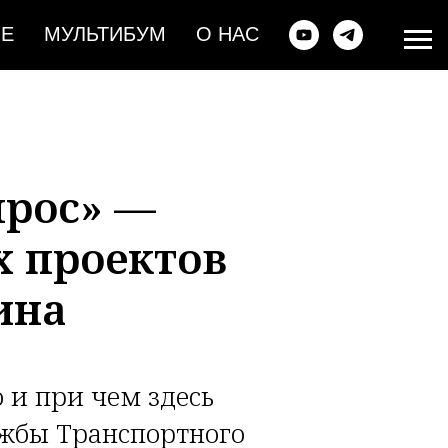
ИЕ
МУЛЬТИБУМ
О НАС
ырос» —
х проектов
ина
 и при чем здесь
ужбы Транспортного