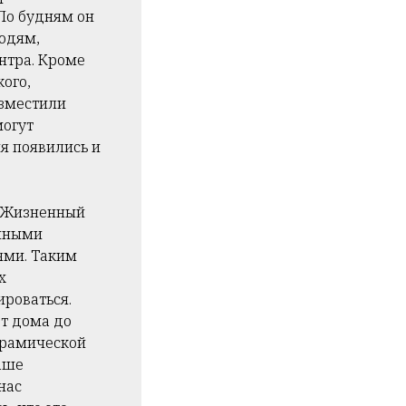
По будням он
юдям,
нтра. Кроме
кого,
азместили
могут
я появились и
 «Жизненный
енными
ями. Таким
х
ироваться.
т дома до
керамической
аше
нас