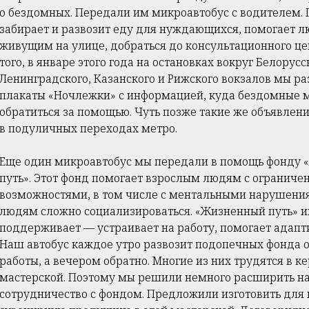
о бездомных. Передали им микроавтобус с водителем. 
забирает и развозит еду для нуждающихся, помогает л
живущим на улице, добраться до консультационного це
того, в январе этого года на остановках вокруг Белорусс
Ленинградского, Казанского и Рижского вокзалов мы р
плакаты «Ночлежки» с информацией, куда бездомные 
обратиться за помощью. Чуть позже такие же объявлени
в подуличных переходах метро.
Еще один микроавтобус мы передали в помощь фонду
путь». Этот фонд помогает взрослым людям с огранич
возможностями, в том числе с ментальными нарушени
людям сложно социализироваться. «Жизненный путь» и
поддерживает — устраивает на работу, помогает адапт
Наш автобус каждое утро развозит подопечных фонда о
работы, а вечером обратно. Многие из них трудятся в 
мастерской. Поэтому мы решили немного расширить н
сотрудничество с фондом. Предложили изготовить для 