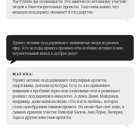
Наступила эра осознанности. Это заметно по активному участию
людей в благотворительных проектах. Еще очень важно, что
мощную поддержку оказывает и государство.
Проект активно поддерживают знаменитые люди из разных
сфер. Кто за годы проекта проявил себя особенно активно и внес
внушительный вклад в доброе дело?
МАРИНА:
Проект активно поддерживают популярные артисты,
спортсмены, деятели культуры. Есть те, кто привлекает
внимание к проблеме через свои социальные сети и размещает
ролики с поддержкой в аккаунтах. А певец Денис Майданов,
например, даже написал песню «Это и есть любовь», которая
стала своеобразным гимном проекта. На песню был снят клип, в
съемках приняли участие Николай Басков, Ани Лорак, Валерия,
Зара и другие известные артисты.