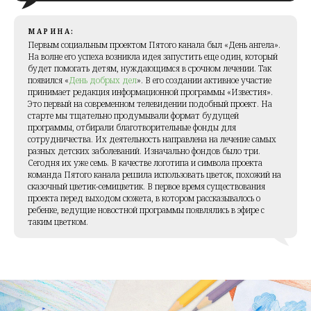
МАРИНА:
Первым социальным проектом Пятого канала был «День ангела».
На волне его успеха возникла идея запустить еще один, который
будет помогать детям, нуждающимся в срочном лечении. Так
появился «
День добрых дел
». В его создании активное участие
принимает редакция информационной программы «Известия».
Это первый на современном телевидении подобный проект. На
старте мы тщательно продумывали формат будущей
программы, отбирали благотворительные фонды для
сотрудничества. Их деятельность направлена на лечение самых
разных детских заболеваний. Изначально фондов было три.
Сегодня их уже семь. В качестве логотипа и символа проекта
команда Пятого канала решила использовать цветок, похожий на
сказочный цветик-семицветик. В первое время существования
проекта перед выходом сюжета, в котором рассказывалось о
ребенке, ведущие новостной программы появлялись в эфире с
таким цветком.