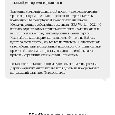
домов обрели приемных родителей.
Еще один значимый социальный проект – ежегодная онлайн-
трансляция Премии АПКиТ. Проект занял третье место в
номинации The new physical event самого значимого
Международного событийного фестиваля BEA World – 2021. И,
конечно, один из самых крупномасштабных и эмоциональных
наших проектов – праздник выпускников «Алые паруса».
Каждый год мы говорим выпускникам: «Ничего не бойтесь,
идите за своей мечтой, и у вас все получится!». Недавно канал
стал победителем в специальной номинации «Лучший импакт-
проект» «За системные проекты, несущие прямой импакт»
премии «Управление изменениями. Визионеры».
Возможность помогать людям, вдохновлять, мотивировать и
дарить надежду много лет является одним из приоритетных
направлений развития Пятого канала.