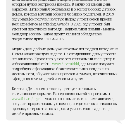
которым нужна экстренная помощь. В заключительный день
марафона Пятый канал рассказывал и о воспитанниках детских
домов, которые мечтали обрести любящих родителей. В 2019
году марафон получил золотую награду престижной премии
Best Experience Marketing Awards. В 2021 году проект был
удостоен престижной награды Национальной премии «Медиа-
менеджер России». Также проект является обладателем
специального приза ТЭФИ-2016.
Акция «День добрых дел» уже несколько лет подряд выходит на
Пятом канале каждую неделю. На сегодняшний день у проекта
нет аналогов. Кроме того, у него есть специальный колл-центр и
информационный сайт –
www.5-tv.ru/ddd
, где можно получить
подробную информацию о благотворительных фондах и их
деятельности, об участниках проектов и суммах, перечисленных
в фонды на лечение детей и многом другом.
Кстати, «День ангела» тоже существует не только в
телевизионном формате. На персональном сайте программы –
www.5-tv.ru/angel
– можно познакомиться с нашими ангелами,
получить профессиональную помощь специалистов и психологов,
проконсультироваться по вопросам усыновления и адаптации
детей в приемных семьях.