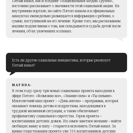
Пятый канал, как и холдинг «Национальная Медиа Группа»,
постоянно рассказывает о значимости этой социальной акции. На
внутреннем портале, на сайте Пятого канала и в официальных
аккаунтах еженедельно размещается информация о ребенке, о
сумме, поступившей на его лечение. Кроме того, мы рассказываем
нашим подписчикам о том, как складывается судьба детей после
лечения, об их увлечениях и планах.
Есть ли другие социальные инициативы, которые реализует
Пятый канал?
МАРИНА:
В этом году сразу три новых социальных проекта выходили в
эфире Пятого: «Возможно все», «Знание-сила» и «Ты сильнее».
Многолетний наш проект – «День ангела» – программа, которая
оказывает помощь детям и подросткам, находящимся в
трудной жизненной ситуации, а также обеспечивает
профилактику социального сиротства. Герои проекта –
воспитанники детских домов. Их самое заветное желание – найти
любящих маму и папу – старается исполнить Пятый канал. За
время существования проекта уже 316 воспитанников детских