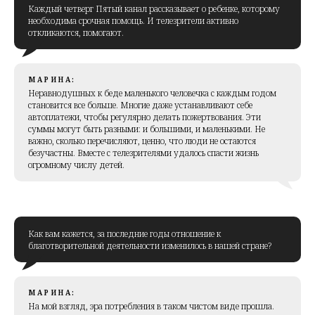
Каждый четверг Пятый канал рассказывает о ребенке, которому
необходима срочная помощь. И телезрители активно
откликаются, помогают.
МАРИНА:
Неравнодушных к беде маленького человечка с каждым годом
становится все больше. Многие даже устанавливают себе
автоплатежи, чтобы регулярно делать пожертвования. Эти
суммы могут быть разными: и большими, и маленькими. Не
важно, сколько перечисляют, ценно, что люди не остаются
безучастны. Вместе с телезрителями удалось спасти жизнь
огромному числу детей.
Как вам кажется, за последние годы отношение к
благотворительной деятельности изменилось в нашей стране?
МАРИНА:
На мой взгляд, эра потребления в таком чистом виде прошла.