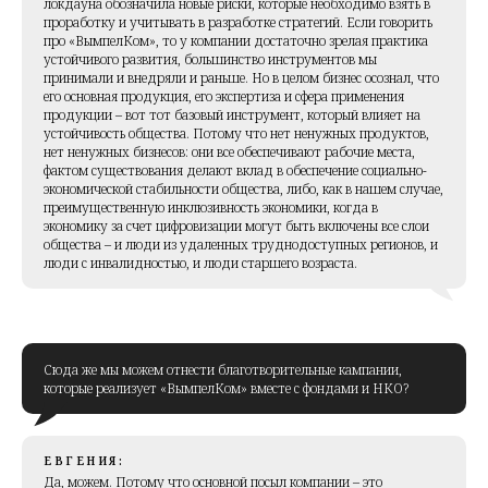
локдауна обозначила новые риски, которые необходимо взять в
проработку и учитывать в разработке стратегий. Если говорить
про «ВымпелКом», то у компании достаточно зрелая практика
устойчивого развития, большинство инструментов мы
принимали и внедряли и раньше. Но в целом бизнес осознал, что
его основная продукция, его экспертиза и сфера применения
продукции – вот тот базовый инструмент, который влияет на
устойчивость общества. Потому что нет ненужных продуктов,
нет ненужных бизнесов: они все обеспечивают рабочие места,
фактом существования делают вклад в обеспечение социально-
экономической стабильности общества, либо, как в нашем случае,
преимущественную инклюзивность экономики, когда в
экономику за счет цифровизации могут быть включены все слои
общества – и люди из удаленных труднодоступных регионов, и
люди с инвалидностью, и люди старшего возраста.
Сюда же мы можем отнести благотворительные кампании,
которые реализует «ВымпелКом» вместе с фондами и НКО?
ЕВГЕНИЯ:
Да, можем. Потому что основной посыл компании – это