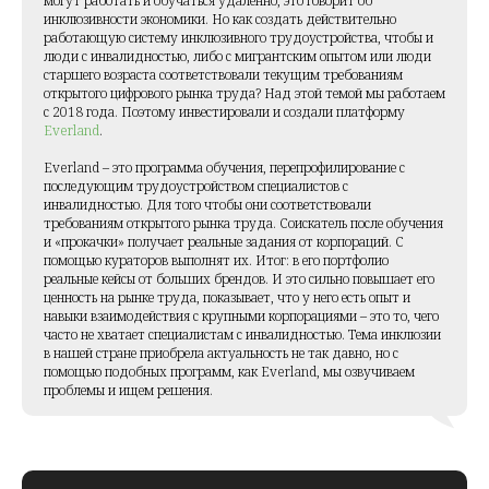
могут работать и обучаться удаленно, это говорит об
инклюзивности экономики. Но как создать действительно
работающую систему инклюзивного трудоустройства, чтобы и
люди с инвалидностью, либо с мигрантским опытом или люди
старшего возраста соответствовали текущим требованиям
открытого цифрового рынка труда? Над этой темой мы работаем
с 2018 года. Поэтому инвестировали и создали платформу
Everland
.
Everland – это программа обучения, перепрофилирование с
последующим трудоустройством специалистов с
инвалидностью. Для того чтобы они соответствовали
требованиям открытого рынка труда. Соискатель после обучения
и «прокачки» получает реальные задания от корпораций. С
помощью кураторов выполнят их. Итог: в его портфолио
реальные кейсы от больших брендов. И это сильно повышает его
ценность на рынке труда, показывает, что у него есть опыт и
навыки взаимодействия с крупными корпорациями – это то, чего
часто не хватает специалистам с инвалидностью. Тема инклюзии
в нашей стране приобрела актуальность не так давно, но с
помощью подобных программ, как Everland, мы озвучиваем
проблемы и ищем решения.