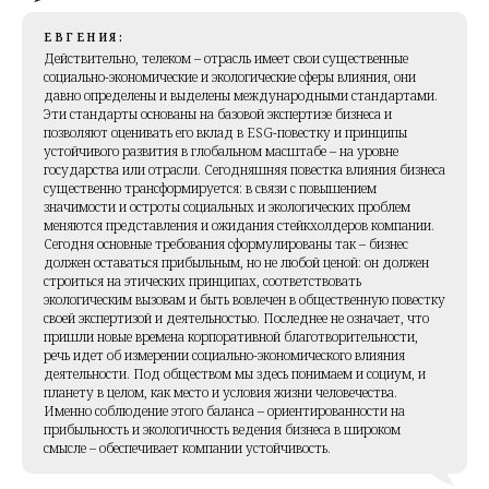
ЕВГЕНИЯ:
Действительно, телеком – отрасль имеет свои существенные
социально-экономические и экологические сферы влияния, они
давно определены и выделены международными стандартами.
Эти стандарты основаны на базовой экспертизе бизнеса и
позволяют оценивать его вклад в ESG-повестку и принципы
устойчивого развития в глобальном масштабе – на уровне
государства или отрасли. Сегодняшняя повестка влияния бизнеса
существенно трансформируется: в связи с повышением
значимости и остроты социальных и экологических проблем
меняются представления и ожидания стейкхолдеров компании.
Сегодня основные требования сформулированы так – бизнес
должен оставаться прибыльным, но не любой ценой: он должен
строиться на этических принципах, соответствовать
экологическим вызовам и быть вовлечен в общественную повестку
своей экспертизой и деятельностью. Последнее не означает, что
пришли новые времена корпоративной благотворительности,
речь идет об измерении социально-экономического влияния
деятельности. Под обществом мы здесь понимаем и социум, и
планету в целом, как место и условия жизни человечества.
Именно соблюдение этого баланса – ориентированности на
прибыльность и экологичность ведения бизнеса в широком
смысле – обеспечивает компании устойчивость.