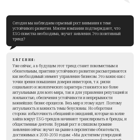
Сегодня мы наблюдаем серьезный рост внимания к теме
устойчивого развития. Многие компании подтверждают, что
ESG-повестка необходима, звучат заявления. Это позитивный
тренд?
ЕВГЕНИЯ:
Уже сейчас, а в будущем этот тренд станет повсеместным и
обязательным, практики устойчивого развития рассматриваются
как необходимый элемент управления бизнесом. Это важно как с
точки зрения повышения доверия инвесторов, т.к. риски
социального и экологического характера становятся все более
актуальными для всего мира, так и для управления репутацией и
лояльностью, обеспечения устойчивости и непрерывности
важнейших бизнес-процессов. Весь мир к этому идет. Поэтому
актуальность и важность темы безусловны. Но оборотная
сторона: избыточность обещаний и ожиданий, которые на волне
хайпа вокруг ESG-трендов начинают транслировать и бренды, и
общественные деятели. Бурный рост и слишком громкие
заявления сейчас звучат на рынке в перспективе обязательств,
достижимых к 2030-2050 годам: «Мы достигнем углеродной