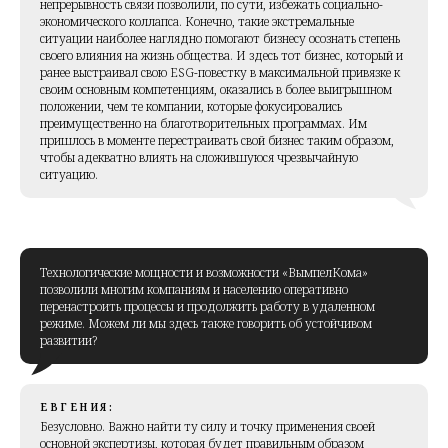
непрерывность связи позволили, по сути, избежать социально-
экономического коллапса. Конечно, такие экстремальные
ситуации наиболее наглядно помогают бизнесу осознать степень
своего влияния на жизнь общества. И здесь тот бизнес, который и
ранее выстраивал свою ESG-повестку в максимальной привязке к
своим основным компетенциям, оказались в более выигрышном
положении, чем те компании, которые фокусировались
преимущественно на благотворительных программах. Им
пришлось в моменте перестраивать свой бизнес таким образом,
чтобы адекватно влиять на сложившуюся чрезвычайную
ситуацию.
Технологические мощности и возможности «ВымпелКома»
позволили многим компаниям и населению оперативно
перенастроить процессы и продолжить работу в удаленном
режиме. Можем ли мы здесь также говорить об устойчивом
развитии?
ЕВГЕНИЯ:
Безусловно. Важно найти ту силу и точку применения своей
основной экспертизы, которая будет правильным образом