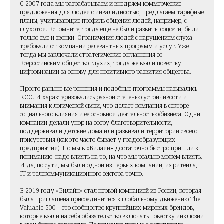
С 2007 года мы разрабатываем и внедряем коммерческие
предложения для людей с инвалидностью, предлагаем тарифные
планы, учитывающие профиль общения людей, например, с
глухотой. Вспомните, тогда еще не были развиты соцсети, были
только смс и звонки. Ограничения людей с нарушением слуха
требовали от компании релевантных программ и услуг. Уже
тогда мы заключали стратегические соглашения со
Всероссийским общество глухих, тогда же взяли повестку
цифровизации за основу для позитивного развития общества.
Просто раньше все решения и подобные программы назывались
КСО. И характеризовались разной степенью устойчивости и
внимания к логической связи, что делает компания в секторе
социального влияния и ее основной деятельностью/бизнеса. Одни
компании делали упор на сферу благотворительности,
поддерживали детские дома или развивали территории своего
присутствия (как это часто бывает у градообразующих
предприятий). Но мы в «Билайн» достаточно быстро пришли к
пониманию: надо влиять на то, на что мы реально можем влиять.
И да, по сути, мы были одной из первых компаний, из ритейла,
IT и телекоммуникационного сектора точно.
В 2019 году «Билайн» стал первой компанией из России, которая
была приглашена присоединиться к глобальному движению The
Valuable 500 – это сообщество крупнейших мировых брендов,
которые взяли на себя обязательство включать повестку инклюзии