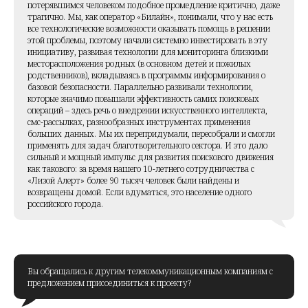
потерявшимся человеком подобное промедление критично, даже
трагично. Мы, как оператор «Билайн», понимали, что у нас есть
все технологические возможности оказывать помощь в решении
этой проблемы, поэтому начали системно инвестировать в эту
инициативу, развивая технологии для мониторинга близкими
месторасположения родных (в основном детей и пожилых
родственников), вкладываясь в программы информирования о
базовой безопасности. Параллельно развивали технологии,
которые значимо повышали эффективность самих поисковых
операций – здесь речь о внедрении искусственного интеллекта,
смс-рассылках, разнообразных инструментах применения
больших данных. Мы их перепридумали, пересобрали и смогли
применять для задач благотворительного сектора. И это дало
сильный и мощный импульс для развития поискового движения
как такового: за время нашего 10-летнего сотрудничества с
«Лизой Алерт» более 90 тысяч человек были найдены и
возвращены домой. Если вдуматься, это население одного
российского города.
Вы обращались к другим телекоммуникационным компаниям с
предложением присоединиться к проекту?