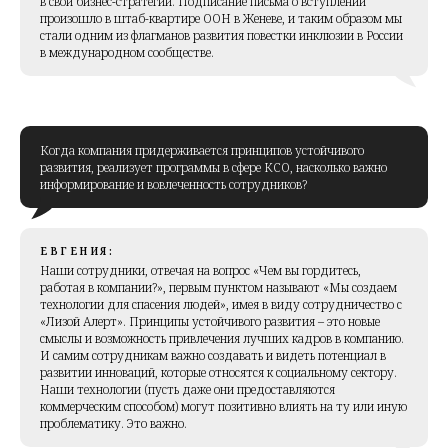
в свои бизнес-стратегии. Подписание письма о вступлении
произошло в штаб-квартире ООН в Женеве, и таким образом мы
стали одним из флагманов развития повестки инклюзии в России
в международном сообществе.
Когда компания придерживается принципов устойчивого
развития, реализует программы в сфере КСО, насколько важно
информирование и вовлеченность сотрудников?
ЕВГЕНИЯ:
Наши сотрудники, отвечая на вопрос «Чем вы гордитесь,
работая в компании?», первым пунктом называют «Мы создаем
технологии для спасения людей», имея в виду сотрудничество с
«Лизой Алерт». Принципы устойчивого развития – это новые
смыслы и возможность привлечения лучших кадров в компанию.
И самим сотрудникам важно создавать и видеть потенциал в
развитии инноваций, которые относятся к социальному сектору.
Наши технологии (пусть даже они предоставляются
коммерческим способом) могут позитивно влиять на ту или иную
проблематику. Это важно.