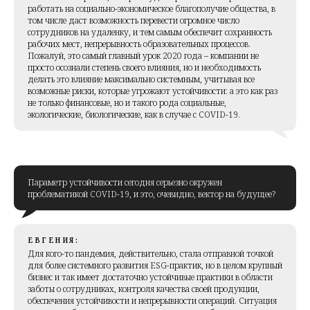
работать на социально-экономическое благополучие общества, в
том числе даст возможность перевести огромное число
сотрудников на удаленку, и тем самым обеспечит сохранность
рабочих мест, непрерывность образовательных процессов.
Пожалуй, это самый главный урок 2020 года – компании не
просто осознали степень своего влияния, но и необходимость
делать это влияние максимально системным, учитывая все
возможные риски, которые угрожают устойчивости: а это как раз
не только финансовые, но и такого рода социальные,
экологические, биологические, как в случае с COVID-19.
Параметр устойчивости сегодня серьезно окружен
проблематикой COVID-19, и это, очевидно, вектор на будущее?
ЕВГЕНИЯ:
Для кого-то пандемия, действительно, стала отправной точкой
для более системного развития ESG-практик, но в целом крупный
бизнес и так имеет достаточно устойчивые практики в области
заботы о сотрудниках, контроля качества своей продукции,
обеспечения устойчивости и непрерывности операций. Ситуация