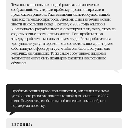
Тема поиска пропавших людей родилась из логических
соображений: мы увидели проблему, проанализировали и
предложили решение. Тема инклюзии является существенной
для всех телеком-операторов. Здесь мы действительно можем
внести наибольший вклад. Поэтому с 2007 года компания
«ВымпелКом» разрабатывает и инвестирует в эту тему, стремясь
создать равные права и возможности. Есть проблематика
трудоустройства – мы инвестируем туда. Есть проблематика
доступности услуг и сервиса – мы, соответственно, адаптируем
собственную инфраструктуру, чтобы она была доступна для
незрячих, неслышащих. То же самое с обучением: цифровые
технологии могут быть драйвером развития инклюзивного
обучения.
Проблема равных прав и возможности и, как следствие, тема
устойчивого развития является важной для компании с 2007
года. Получается, вы были одной из первых компаний, кто
поддержал повестку.
ЕВГЕНИЯ: