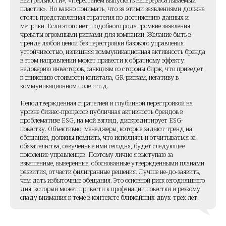
нейтральности», «Перестанем выпускать неперерабатываемый
пластик». Но важно понимать, что за этими заявлениями должна
стоять представленная стратегия по достижению данных и
метрики. Если этого нет, подобного рода громкие заявления
чреваты огромными рисками для компании. Желание быть в
тренде любой ценой без перестройки базового управления
устойчивостью, излишняя коммуникационная активность бренда
в этом направлении может привести к обратному эффекту:
недоверию инвесторов, санкциям со стороны бирж, что приведет
к снижению стоимости капитала, GR-рискам, негативу в
коммуникационном поле и т.д.
Неподтвержденная стратегией и глубинной перестройкой на
уровне бизнес-процессов публичная активность брендов в
проблематике ESG, на мой взгляд, дискредитирует ESG-
повестку. Объективно, менеджеры, которые задают тренд на
обещания, должны помнить, что исполнять и отчитываться за
обязательства, озвученные ими сегодня, будет следующее
поколение управленцев. Поэтому лично я выступаю за
взвешенные, выверенные, обоснованные утвержденными планами
развития, отчасти филигранные решения. Лучше не-до-заявить,
чем дать избыточные обещания. Это основной риск сегодняшнего
дня, который может привести к профанации повестки и резкому
спаду внимания к теме в контексте ближайших двух-трех лет.